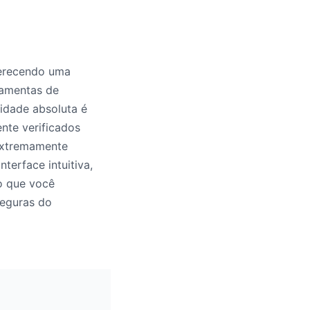
ferecendo uma
ramentas de
idade absoluta é
nte verificados
extremamente
nterface intuitiva,
do que você
seguras do