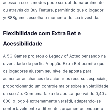
acesso a esses modos pode ser obtido naturalmente
ou através do Buy Feature, permitindo que o jogador
ye888games escolha o momento de sua investida.
Flexibilidade com Extra Bet e
Acessibilidade
A 5G Games projetou o Legacy of Aztec pensando na
diversidade de perfis. A opção Extra Bet permite que
os jogadores ajustem seu nível de aposta para
aumentar as chances de acionar os recursos especiais,
proporcionando um controle maior sobre a volatilidade
da sessão. Com uma faixa de aposta que vai de 0,40 a
600, o jogo é extremamente versátil, adaptando-se
confortavelmente a diferentes orçamentos enquanto