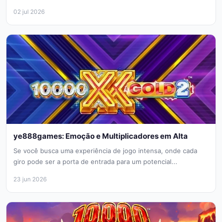
Thunder,...
02 jul 2026
ye888games: Emoção e Multiplicadores em Alta
Se você busca uma experiência de jogo intensa, onde cada
giro pode ser a porta de entrada para um potencial...
23 jun 2026