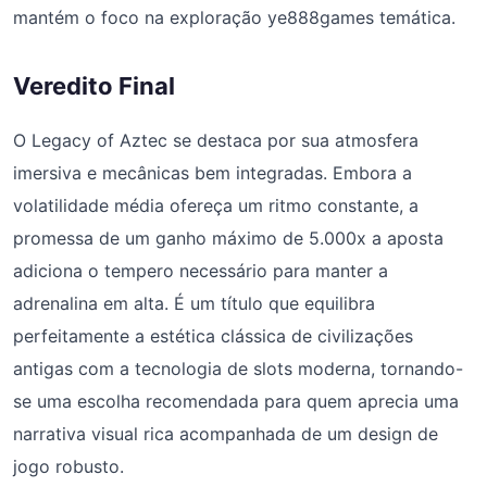
mantém o foco na exploração ye888games temática.
Veredito Final
O Legacy of Aztec se destaca por sua atmosfera
imersiva e mecânicas bem integradas. Embora a
volatilidade média ofereça um ritmo constante, a
promessa de um ganho máximo de 5.000x a aposta
adiciona o tempero necessário para manter a
adrenalina em alta. É um título que equilibra
perfeitamente a estética clássica de civilizações
antigas com a tecnologia de slots moderna, tornando-
se uma escolha recomendada para quem aprecia uma
narrativa visual rica acompanhada de um design de
jogo robusto.