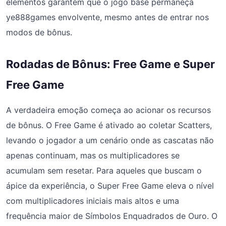
elementos garantem que o jogo base permaneça
ye888games envolvente, mesmo antes de entrar nos
modos de bônus.
Rodadas de Bônus: Free Game e Super
Free Game
A verdadeira emoção começa ao acionar os recursos
de bônus. O Free Game é ativado ao coletar Scatters,
levando o jogador a um cenário onde as cascatas não
apenas continuam, mas os multiplicadores se
acumulam sem resetar. Para aqueles que buscam o
ápice da experiência, o Super Free Game eleva o nível
com multiplicadores iniciais mais altos e uma
frequência maior de Símbolos Enquadrados de Ouro. O